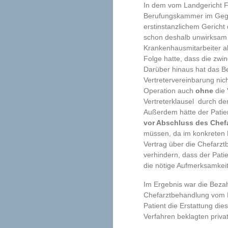
In dem vom Landgericht F
Berufungskammer im Gege
erstinstanzlichem Gericht
schon deshalb unwirksam w
Krankenhausmitarbeiter a
Folge hatte, dass die zwi
Darüber hinaus hat das B
Vertretervereinbarung nich
Operation auch
ohne
die
Vertreterklausel durch de
Außerdem hätte der Patien
vor Abschluss des Chef
müssen, da im konkreten F
Vertrag über die Chefarz
verhindern, dass der Pati
die nötige Aufmerksamkei
Im Ergebnis war die Beza
Chefarztbehandlung vom Pa
Patient die Erstattung di
Verfahren beklagten priva