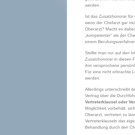
werden.
Ist das Zusatzhonorar fü
wenn der Chefarzt gar nich
Oberarzt? Macht es dabei 
„kompetenter“ als der Che
einem Berufungsverfahren
Stellte man nur auf den I
Zusatzhonorar in diesen Fä
ihm versprochene persönl
Für eine nicht erbrachte 
werden.
Allerdings unterschreibt d
Vertrag über die Durchfü
Vertreterklausel oder Ve
Möglichkeit vorbehält, si
Oberarzt, vertreten zu las
Vertreterklauseln das eige
Behandlung durch den Ch