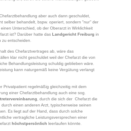
r Chefarztbehandlung aber auch dann geschuldet,
t selber behandelt, bspw. operiert, sondern "nur" der
einen Unterschied, ob der Oberarzt in Wirklichkeit
farzt ist? Darüber hatte das
Landgericht Freiburg
in
 zu entscheiden.
nhalt des Chefarztvertrages ab, wäre das
llen klar nicht geschuldet weil der Chefarzt die von
iche Behandlungsleistung schuldig geblieben wäre.
Leistung kann naturgemäß keine Vergütung verlangt
er Privatpatient regelmäßig gleichzeitig mit dem
hrung einer Chefarztbehandlung auch eine sog.
rtretervereinbarung
, durch die sich der Chefarzt die
ch durch einen anderen Arzt, typischerweise seinen
sen. Es liegt auf der Hand, dass durch solche
ntliche vertragliche Leistungsversprechen einer
efarzt
höchstpersönlich
leerlaufen könnte.