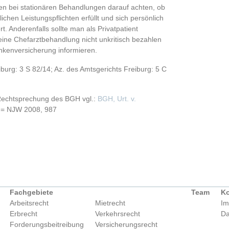
lten bei stationären Behandlungen darauf achten, ob
lichen Leistungspflichten erfüllt und sich persönlich
 Anderenfalls sollte man als Privatpatient
eine Chefarztbehandlung nicht unkritisch bezahlen
ankenversicherung informieren.
iburg: 3 S 82/14; Az. des Amtsgerichts Freiburg: 5 C
Rechtsprechung des BGH vgl.:
BGH, Urt. v.
= NJW 2008, 987
Fachgebiete
Team
Ko
Arbeitsrecht
Mietrecht
Im
Erbrecht
Verkehrsrecht
Da
Forderungsbeitreibung
Versicherungsrecht