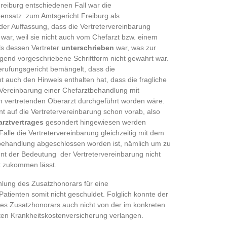
reiburg entschiedenen Fall war die
nsatz zum Amtsgericht Freiburg als
 der Auffassung, dass die Vertretervereinbarung
ar, weil sie nicht auch vom Chefarzt bzw. einem
ls dessen Vertreter
unterschrieben
war, was zur
ngend vorgeschriebene Schriftform nicht gewahrt war.
erufungsgericht bemängelt, dass die
t auch den Hinweis enthalten hat, dass die fragliche
 Vereinbarung einer Chefarztbehandlung mit
n vertretenden Oberarzt durchgeführt worden wäre.
t auf die Vertretervereinbarung schon vorab, also
arztvertrages
gesondert hingewiesen werden
alle die Vertretervereinbarung gleichzeitig mit dem
tbehandlung abgeschlossen worden ist, nämlich um zu
ent der Bedeutung der Vertretervereinbarung nicht
t zukommen lässt.
hlung des Zusatzhonorars für eine
tienten somit nicht geschuldet. Folglich konnte der
eses Zusatzhonorars auch nicht von der im konkreten
ten Krankheitskostenversicherung verlangen.