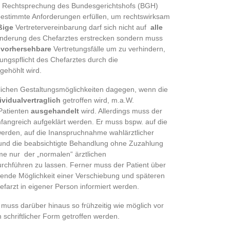
 Rechtsprechung des Bundesgerichtshofs (BGH)
bestimmte Anforderungen erfüllen, um rechtswirksam
ßige
Vertretervereinbarung darf sich nicht auf
alle
hinderung des Chefarztes erstrecken sondern muss
vorhersehbare
Vertretungsfälle um zu verhindern,
tungspflicht des Chefarztes durch die
gehöhlt wird.
glichen Gestaltungsmöglichkeiten dagegen, wenn die
ividualvertraglich
getroffen wird, m.a.W.
 Patienten
ausgehandelt
wird. Allerdings muss der
mfangreich aufgeklärt werden. Er muss bspw. auf die
werden, auf die Inanspruchnahme wahlärztlicher
 und die beabsichtigte Behandlung ohne Zuzahlung
e nur der „normalen“ ärztlichen
rchführen zu lassen. Ferner muss der Patient über
hende Möglichkeit einer Verschiebung und späteren
arzt in eigener Person informiert werden.
 muss darüber hinaus so frühzeitig wie möglich vor
schriftlicher Form getroffen werden.