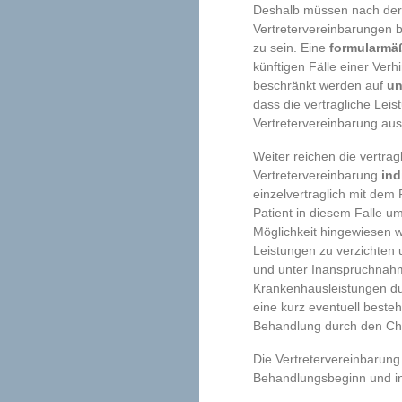
Deshalb müssen nach der
Vertretervereinbarungen 
zu sein. Eine
formularmä
künftigen Fälle einer Ver
beschränkt werden auf
un
dass die vertragliche Leis
Vertretervereinbarung aus
Weiter reichen die vertra
Vertretervereinbarung
ind
einzelvertraglich mit dem
Patient in diesem Falle u
Möglichkeit hingewiesen 
Leistungen zu verzichten
und unter Inanspruchnahm
Krankenhausleistungen du
eine kurz eventuell beste
Behandlung durch den Chef
Die Vertretervereinbarung
Behandlungsbeginn und in 