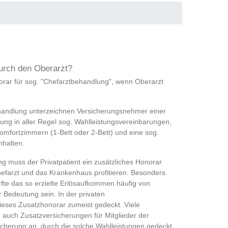
urch den Oberarzt?
orar für sog. "Chefarztbehandlung", wenn Oberarzt
handlung unterzeichnen Versicherungsnehmer einer
ung in aller Regel sog. Wahlleistungsvereinbarungen,
Komfortzimmern (1-Bett oder 2-Bett) und eine sog.
nhalten.
g muss der Privatpatient ein zusätzliches Honorar
efarzt und das Krankenhaus profitieren. Besonders
fte das so erzielte Erlösaufkommen häufig von
er Bedeutung sein. In der privaten
ieses Zusatzhonorar zumeist gedeckt. Viele
 auch Zusatzversicherungen für Mitglieder der
cherung an, durch die solche Wahlleistungen gedeckt