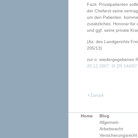
Fazit: Privatpatienten sol
der Chefarzt seine vertrag
um den Patienten kümmert.
zusätzliches Honorar für 
und ggf. seine private Kr
(Az. des Landgerichts Fre
205/13)
zur o. wiedergegebenen 
20.12.2007, III ZR 144/07
Zurück
Home
Blog
Allgemein
Arbeitsrecht
Versicherungsrecht