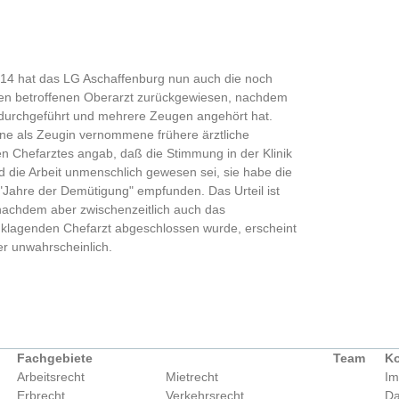
014 hat das LG Aschaffenburg nun auch die noch
en betroffenen Oberarzt zurückgewiesen, nachdem
durchgeführt und mehrere Zeugen angehört hat.
ine als Zeugin vernommene frühere ärztliche
en Chefarztes angab, daß die Stimmung in der Klinik
 die Arbeit unmenschlich gewesen sei, sie habe die
 "Jahre der Demütigung" empfunden. Das Urteil ist
- nachdem aber zwischenzeitlich auch das
 klagenden Chefarzt abgeschlossen wurde, erscheint
r unwahrscheinlich.
Fachgebiete
Team
Ko
Arbeitsrecht
Mietrecht
Im
Erbrecht
Verkehrsrecht
Da