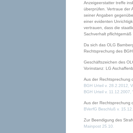
Anzeigeerstatter treffe i
überprüfen. Vertraue der A
seiner Angaben gegenüber
einer evidenten Unrichtigk
vertrauen, dass die staat
Sachverhalt pflichtgemäß 
Da sich das OLG Bamberg 
Rechtsprechung des BGH s
Geschäftszeichen des OL
Vorinstanz: LG Aschaffen
Aus der Rechtsprechung d
BGH Urteil v. 28.2.2012, 
BGH Urteil v. 11.12.2007,
Aus der Rechtsprechung d
BVerfG Beschluß v. 15.12
Zur Beendigung des Straf
Mainpost 25.10.