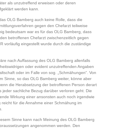
päter als unzutreffend erweisen oder deren
ufgeklärt werden kann.
ür das OLG Bamberg auch keine Rolle, dass die
mittlungsverfahren gegen den Chefarzt teilweise
enig bedeutsam war es für das OLG Bamberg, dass
den betroffenen Chefarzt zwischenzeitlich gegen
 vorläufig eingestellt wurde durch die zuständige
wäre nach Auffassung des OLG Bamberg allenfalls
heitswidrigen oder evident unzutreffenden Angaben
ltschaft oder im Falle von sog. „Schmähungen“. Von
m Sinne, so das OLG Bamberg weiter, könne aber
wenn die Herabsetzung der betroffenen Person derart
s jeder sachliche Bezug darüber verloren geht. Die
ende Wirkung einer ansonsten auch noch irgendwie
reicht für die Annahme einer Schmähung im
s.
n diesem Sinne kann nach Meinung des OLG Bamberg
 Voraussetzungen angenommen werden. Den