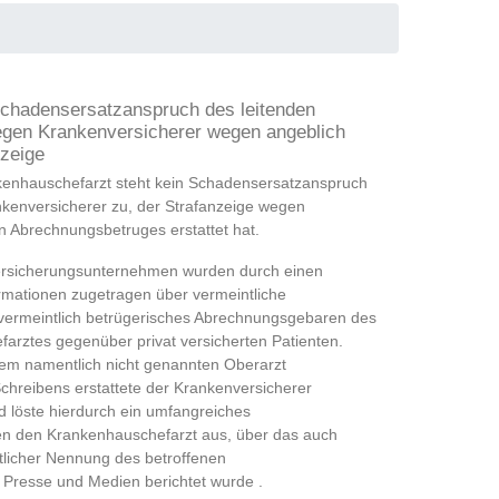
chadensersatzanspruch des leitenden
gen Krankenversicherer wegen angeblich
nzeige
kenhauschefarzt steht kein Schadensersatzanspruch
nkenversicherer zu, der Strafanzeige wegen
n Abrechnungsbetruges erstattet hat.
ersicherungsunternehmen wurden durch einen
ormationen zugetragen über vermeintliche
vermeintlich betrügerisches Abrechnungsgebaren des
arztes gegenüber privat versicherten Patienten.
dem namentlich nicht genannten Oberarzt
reibens erstattete der Krankenversicherer
d löste hierdurch ein umfangreiches
en den Krankenhauschefarzt aus, über das auch
tlicher Nennung des betroffenen
 Presse und Medien berichtet wurde .