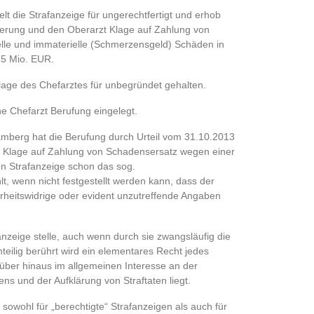
elt die Strafanzeige für ungerechtfertigt und erhob
erung und den Oberarzt Klage auf Zahlung von
elle und immaterielle (Schmerzensgeld) Schäden in
,5 Mio. EUR.
lage des Chefarztes für unbegründet gehalten.
e Chefarzt Berufung eingelegt.
mberg hat die Berufung durch Urteil vom 31.10.2013
r Klage auf Zahlung von Schadensersatz wegen einer
en Strafanzeige schon das sog.
t, wenn nicht festgestellt werden kann, dass der
rheitswidrige oder evident unzutreffende Angaben
anzeige stelle, auch wenn durch sie zwangsläufig die
teilig berührt wird ein elementares Recht jedes
rüber hinaus im allgemeinen Interesse an der
ns und der Aufklärung von Straftaten liegt.
 sowohl für „berechtigte“ Strafanzeigen als auch für