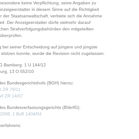
nsbesondere keine Verpflichtung, seine Angaben zu
nzeigeerstatter in diesem Sinne auf die Richtigkeit
 der Staatsanwaltschaft, verbiete sich die Annahme
eit. Der Anzeigeerstatter dürfe vielmehr darauf
lichen Strafverfolgungsbehörden den mitgeteilten
überprüfen.
bei seiner Entscheidung auf jüngere und jüngste
tützen konnte, wurde die Revision nicht zugelassen.
G Bamberg: 1 U 144/12
burg, 13 O 552/10
es Bundesgerichtshofs (BGH) hierzu:
VI ZR 79/11
 VI ZR 14/07
es Bundesverfassungsgerichts (BVerfG):
.2008, 1 BvR 1404/04
verfahrens: