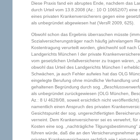
Diese Praxis fand ein abruptes Ende, nachdem das La
durch Urteil vom 13.8.2008 (Az.: 10 O 10652/07) eine
eines privaten Krankenversicherers gegen eine gesetzl
als unbegründet abgewiesen hat (VersR 2009, 625).
Obwohl schon das Ergebnis überraschen müsste (immer
Sozialversicherungsträger nach häufig jahrelangem Rec
Kostentragung verurteilt worden, gleichwohl soll nac
Landgerichts München I der private Krankenversichere
vom gesetzlichen Unfallversicherer zu tragen wären, „s
obwohl das Urteil des Landgerichts München I erheblic
Schwächen, ja auch Fehler aufwies hat das OLG Mün
eingelegte Berufung ohne mündliche Verhandlung und m
gehaltenen Begründung durch sog.
„Beschlussverwerf
als unbegründet zurückgewiesen (OLG München, Besc
Az.: 8 U 4628/08, soweit ersichtlich nicht veröffentlic
namentlich einen Anspruch des privaten Krankenversi
Gesichtspunkt der sog. ungerechtfertigten Bereicherun
verneint. Dem Krankenversicherer sei es verwehrt, für
Kosten eine sog. „nachträgliche Tilgungsbestimmung“ 
führen würde, daß die an den Versicherungsnehmer ge
privaten Krankenversicherers rechtlich wie Leistungen 