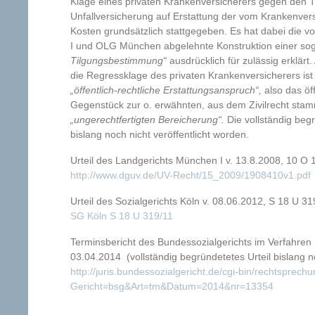
Klage eines privaten Krankenversicherers gegen den T
Unfallversicherung auf Erstattung der vom Krankenver
Kosten grundsätzlich stattgegeben. Es hat dabei die
I und OLG München abgelehnte Konstruktion einer sog
Tilgungsbestimmung“
ausdrücklich für zulässig erklär
die Regressklage des privaten Krankenversicherers ist
„öffentlich-rechtliche Erstattungsanspruch“,
also das öff
Gegenstück zur o. erwähnten, aus dem Zivilrecht st
„ungerechtfertigten Bereicherung“.
Die vollständig beg
bislang noch nicht veröffentlicht worden.
Urteil des Landgerichts München I v. 13.8.2008, 10 O 
http://www.dguv.de/UV-Recht/15_2009/1908410v1.pdf
Urteil des Sozialgerichts Köln v. 08.06.2012, S 18 U 31
SG Köln S 18 U 319/11
Terminsbericht des Bundessozialgerichts im Verfahren
03.04.2014 (vollständig begründetetes Urteil bislang no
http://juris.bundessozialgericht.de/cgi-bin/rechtsprec
Gericht=bsg&Art=tm&Datum=2014&nr=13354