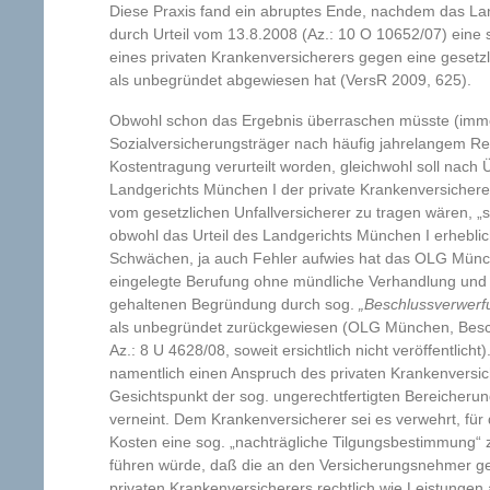
Diese Praxis fand ein abruptes Ende, nachdem das La
durch Urteil vom 13.8.2008 (Az.: 10 O 10652/07) eine
eines privaten Krankenversicherers gegen eine gesetzl
als unbegründet abgewiesen hat (VersR 2009, 625).
Obwohl schon das Ergebnis überraschen müsste (immer
Sozialversicherungsträger nach häufig jahrelangem Rec
Kostentragung verurteilt worden, gleichwohl soll nac
Landgerichts München I der private Krankenversichere
vom gesetzlichen Unfallversicherer zu tragen wären, „s
obwohl das Urteil des Landgerichts München I erheblic
Schwächen, ja auch Fehler aufwies hat das OLG Mün
eingelegte Berufung ohne mündliche Verhandlung und m
gehaltenen Begründung durch sog.
„Beschlussverwerf
als unbegründet zurückgewiesen (OLG München, Besc
Az.: 8 U 4628/08, soweit ersichtlich nicht veröffentlic
namentlich einen Anspruch des privaten Krankenversi
Gesichtspunkt der sog. ungerechtfertigten Bereicherun
verneint. Dem Krankenversicherer sei es verwehrt, für
Kosten eine sog. „nachträgliche Tilgungsbestimmung“ 
führen würde, daß die an den Versicherungsnehmer ge
privaten Krankenversicherers rechtlich wie Leistungen 