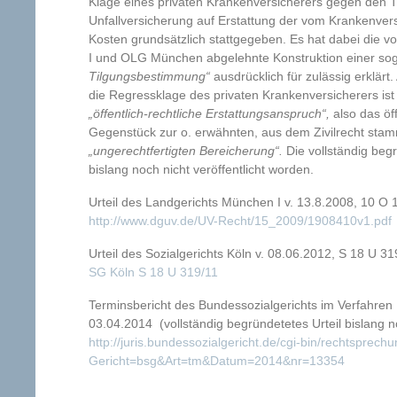
Klage eines privaten Krankenversicherers gegen den T
Unfallversicherung auf Erstattung der vom Krankenver
Kosten grundsätzlich stattgegeben. Es hat dabei die
I und OLG München abgelehnte Konstruktion einer sog
Tilgungsbestimmung“
ausdrücklich für zulässig erklär
die Regressklage des privaten Krankenversicherers ist
„öffentlich-rechtliche Erstattungsanspruch“,
also das öff
Gegenstück zur o. erwähnten, aus dem Zivilrecht st
„ungerechtfertigten Bereicherung“.
Die vollständig beg
bislang noch nicht veröffentlicht worden.
Urteil des Landgerichts München I v. 13.8.2008, 10 O 
http://www.dguv.de/UV-Recht/15_2009/1908410v1.pdf
Urteil des Sozialgerichts Köln v. 08.06.2012, S 18 U 31
SG Köln S 18 U 319/11
Terminsbericht des Bundessozialgerichts im Verfahren
03.04.2014 (vollständig begründetetes Urteil bislang no
http://juris.bundessozialgericht.de/cgi-bin/rechtsprec
Gericht=bsg&Art=tm&Datum=2014&nr=13354